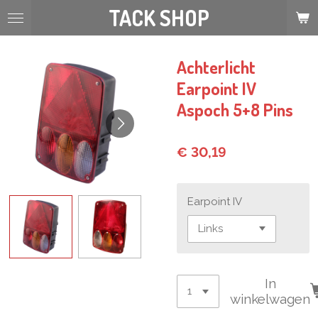
TACK SHOP
Ga
direct
naar
de
Achterlicht
hoofdinhoud
Earpoint IV
Aspoch 5+8 Pins
€ 30,19
Earpoint IV
In
winkelwagen