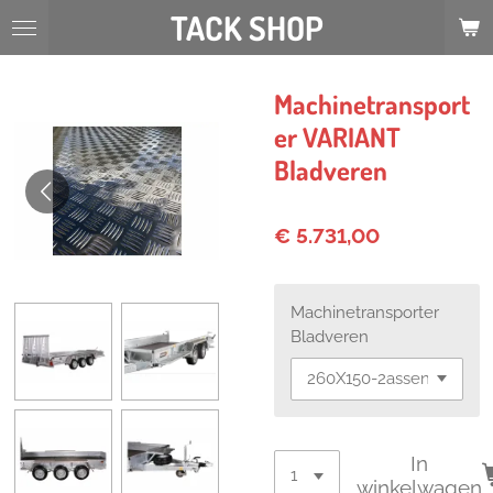
TACK SHOP
Ga
direct
naar
de
Machinetransport
hoofdinhoud
er VARIANT
Bladveren
€ 5.731,00
Machinetransporter
Bladveren
In
winkelwagen