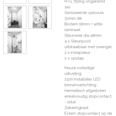
HTG 750kg ongeremd
1as
Geïsoleerde opbouw
30mm dik
Bodem 18mm + witte
laminaat
Steunwiel dia 48mm
4 x Steunpoot
uitdraaibaar met zwengel
2 x instapdeur
2 x opstap
Keuze volledige
uitrusting:
230V installatie: LED
binnenverlichting
Hermetisch afgesloten
enkelvoudig stopcontact
- 1stuk
Zekeringkast
Extern stopcontact op de