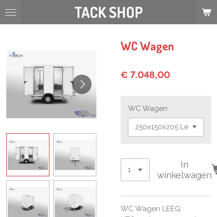
TACK SHOP
Ga
direct
naar
de
WC Wagen
hoofdinhoud
€ 7.048,00
WC Wagen
In
winkelwagen
WC Wagen LEEG: