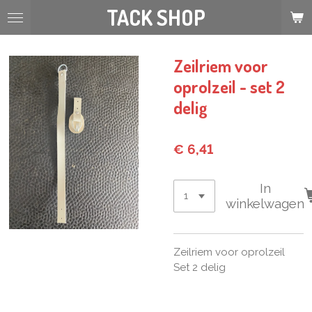
TACK SHOP
Ga
direct
naar
de
Zeilriem voor
hoofdinhoud
oprolzeil - set 2
delig
€ 6,41
In
winkelwagen
Zeilriem voor oprolzeil
Set 2 delig