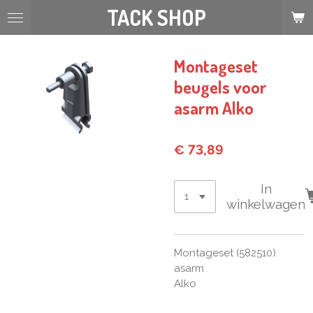
TACK SHOP
Ga
direct
naar
de
Montageset
hoofdinhoud
beugels voor
asarm Alko
€ 73,89
In
winkelwagen
Montageset (582510)
asarm
Alko