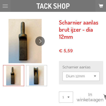
TACK SHOP
Ga
direct
naar
de
Scharnier aanlas
hoofdinhoud
brut ijzer - dia
12mm
€ 5,59
Scharnier aanlas
In
winkelwagen