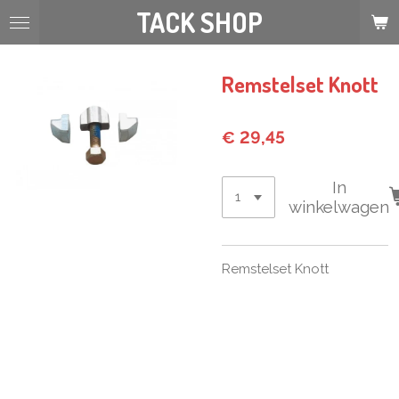
TACK SHOP
Ga
direct
naar
de
Remstelset Knott
hoofdinhoud
€ 29,45
In
winkelwagen
Remstelset Knott