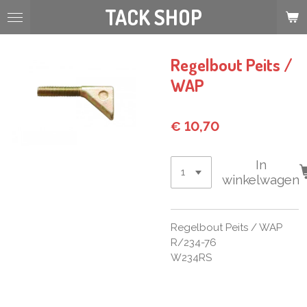
TACK SHOP
Ga
direct
naar
de
Regelbout Peits /
hoofdinhoud
WAP
€ 10,70
In
winkelwagen
Regelbout Peits / WAP
R/234-76
W234RS