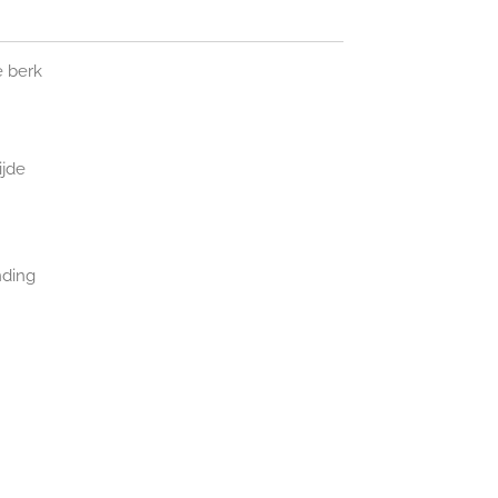
 berk
ijde
nding