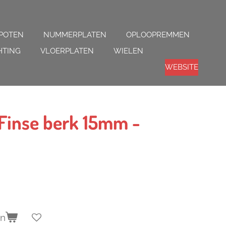
POTEN
NUMMERPLATEN
OPLOOPREMMEN
HTING
VLOERPLATEN
WIELEN
WEBSITE
Finse berk 15mm -
en