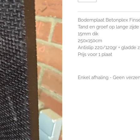
Bodemplaat Betonplex Finse
Tand en groef op lange zijde
15mm dik
250x150cm
Antislip 220/120gr + gladde z
Prijs voor 1 plaat
Enkel afhaling - Geen verze