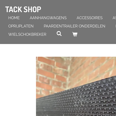
Ga
TACK SHOP
direct
naar
HOME
AANHANGWAGENS
ACCESSOIRES
A
de
OPRIJPLATEN
PAARDENTRAILER ONDERDELEN
hoofdinhoud
WIELSCHOKBREKER