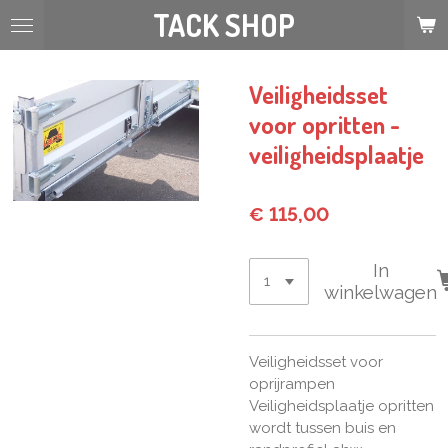
TACK SHOP
Ga
direct
naar
de
Veiligheidsset
hoofdinhoud
voor opritten -
veiligheidsplaatje
€ 115,00
In
winkelwagen
Veiligheidsset voor
oprijrampen
Veiligheidsplaatje opritten
wordt tussen buis en