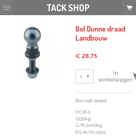
TACK SHOP
Ga
direct
naar
de
Bol Dunne draad
hoofdinhoud
Landbouw
€ 28,75
In
winkelwagen
Bol met draad
DC18,5
S150kg
C/R 2000kg
EG e1*00-1525