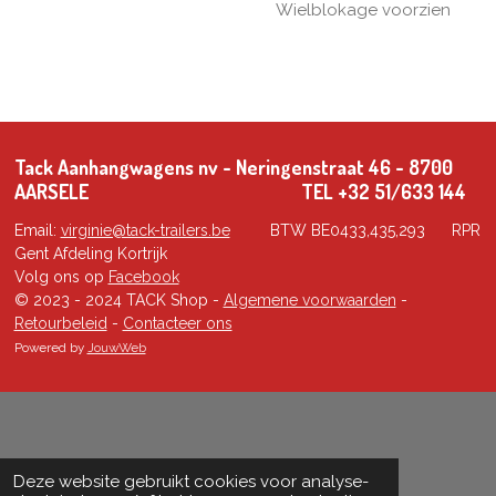
Wielblokage voorzien
Tack Aanhangwagens nv - Neringenstraat 46 - 8700
AARSELE TEL +32 51/633 144
Email:
virginie@tack-trailers.be
BTW BE0433,435,293 RPR
Gent Afdeling Kortrijk
Volg ons op
Facebook
© 2023 - 2024 TACK Shop -
Algemene voorwaarden
-
Retourbeleid
-
Contacteer ons
Powered by
JouwWeb
Deze website gebruikt cookies voor analyse-