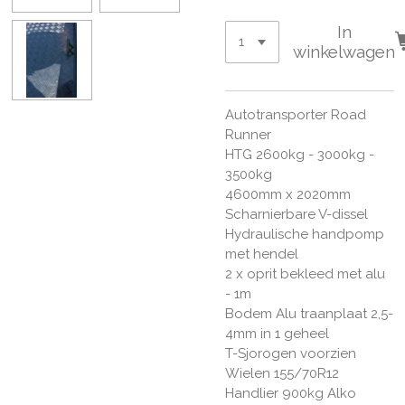
In
winkelwagen
Autotransporter Road
Runner
HTG 2600kg - 3000kg -
3500kg
4600mm x 2020mm
Scharnierbare V-dissel
Hydraulische handpomp
met hendel
2 x oprit bekleed met alu
- 1m
Bodem Alu traanplaat 2,5-
4mm in 1 geheel
T-Sjorogen voorzien
Wielen 155/70R12
Handlier 900kg Alko