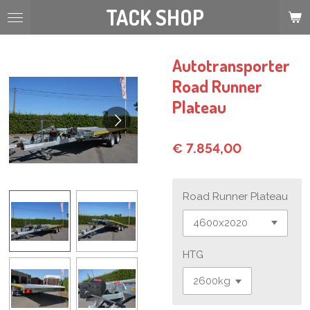
TACK SHOP
Ga
direct
naar
de
Autotransporter
hoofdinhoud
Road Runner
Plateau
€ 7.854,00
Road Runner Plateau
HTG