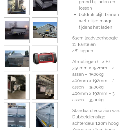
grond bij laden en
lossen
boldruk blijft binnen
wettelijke marge
tijdens het laden
63cm laadvloerhoogte
11° kantelen
48° kippen
Afmetingen (L x B)
350mm x 192mm – 2
assen – 3500kg
400mm x 192mm – 2
assen – 3500kg
400mm x 192mm – 3
assen – 3500kg
Standaard voorzien van:
Dubbeldienstige
achterdeur 1,20m hoog
Zijdeuren 40cm hoog