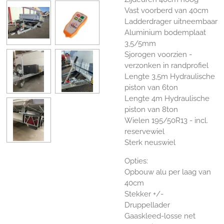
Vast voorberd van 40cm
Ladderdrager uitneembaar
Aluminium bodemplaat
3,5/5mm
Sjorogen voorzien -
verzonken in randprofiel
Lengte 3,5m Hydraulische
piston van 6ton
Lengte 4m Hydraulische
piston van 8ton
Wielen 195/50R13 - incl.
reservewiel
Sterk neuswiel
Opties:
Opbouw alu per laag van
40cm
Stekker +/-
Druppellader
Gaaskleed-losse net