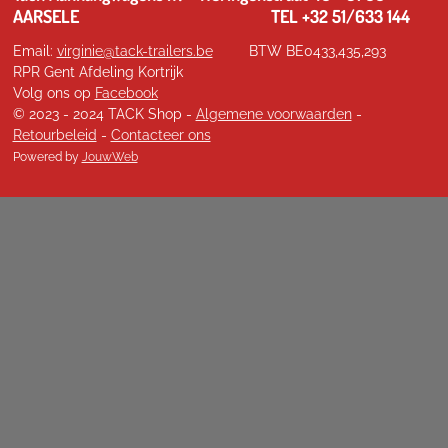
AARSELE TEL +32 51/633 144
Email:
virginie@tack-trailers.be
BTW BE0433,435,293
RPR Gent Afdeling Kortrijk
Volg ons op
Facebook
© 2023 - 2024 TACK Shop -
Algemene voorwaarden
-
Retourbeleid
-
Contacteer ons
Powered by
JouwWeb