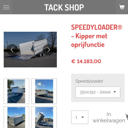
TACK SHOP
Ga
direct
naar
de
SPEEDYLOADER®
hoofdinhoud
- Kipper met
oprijfunctie
€ 14.183,00
Speedyloader
In
winkelwagen