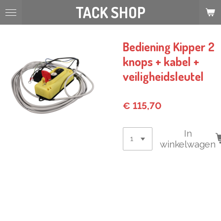
TACK SHOP
Ga
direct
naar
de
Bediening Kipper 2
hoofdinhoud
knops + kabel +
veiligheidsleutel
€ 115,70
In
winkelwagen