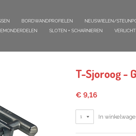
SSEN
BORDWANDPROFIELEN
NEUSWIELEN/STEUNP
REMONDERDELEN
SLOTEN + SCHARNIEREN
VERLICHT
T-Sjoroog - 
€ 9,16
In winkelwag