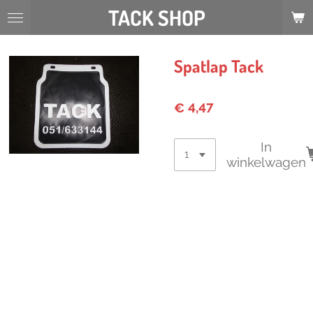
TACK SHOP
Ga
direct
naar
de
Spatlap Tack
hoofdinhoud
€ 4,47
In
winkelwagen