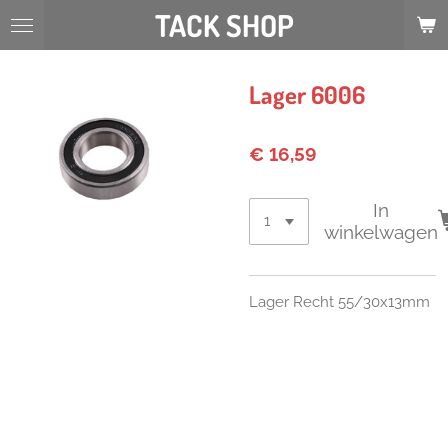
TACK SHOP
Ga
direct
naar
de
Lager 6006
hoofdinhoud
€ 16,59
In
winkelwagen
Lager Recht 55/30x13mm