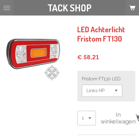
TACK SHOP
Ga
direct
naar
de
LED Achterlicht
hoofdinhoud
Fristom FT130
€ 58,21
Fristom FT130 LED
In
winkelwagen