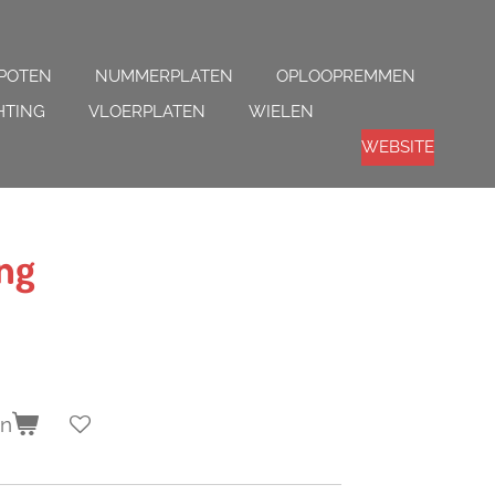
POTEN
NUMMERPLATEN
OPLOOPREMMEN
HTING
VLOERPLATEN
WIELEN
WEBSITE
ing
en