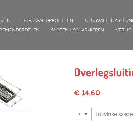
SSEN
BORDWANDPROFIELEN
NEUSWIELEN/STEUN
REMONDERDELEN
SLOTEN + SCHARNIEREN
VERLIC
Overlegsluit
€ 14,60
In winkelwag