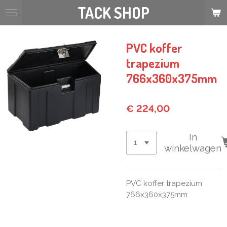
TACK SHOP
Ga
direct
naar
de
PVC koffer
hoofdinhoud
trapezium
766x360x375mm
€ 224,00
In
winkelwagen
PVC koffer trapezium
766x360x375mm