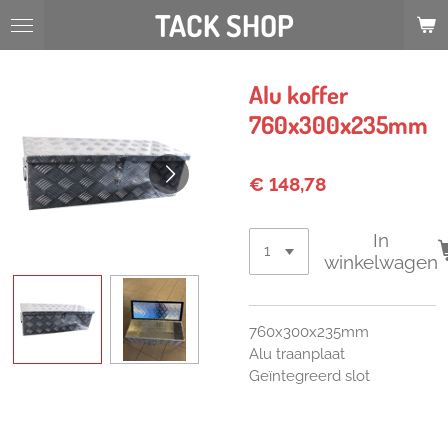
TACK SHOP
Ga
direct
naar
de
Alu koffer
hoofdinhoud
760x300x235mm
€ 148,78
In
winkelwagen
760x300x235mm
Alu traanplaat
Geïntegreerd slot