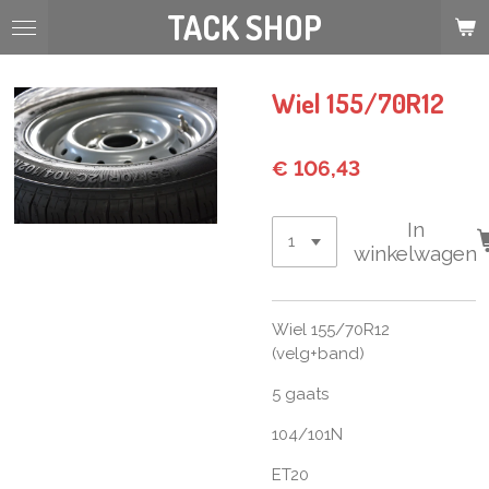
TACK SHOP
Ga
direct
naar
de
Wiel 155/70R12
hoofdinhoud
€ 106,43
In
winkelwagen
Wiel 155/70R12
(velg+band)
5 gaats
104/101N
ET20